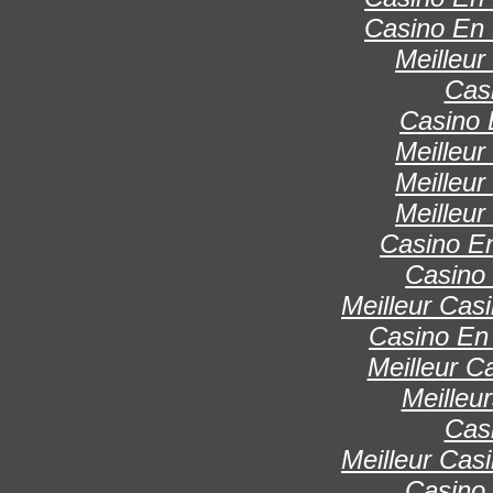
Casino En 
Meilleur
Cas
Casino 
Meilleur
Meilleur
Meilleur
Casino E
Casino 
Meilleur Cas
Casino En 
Meilleur C
Meilleu
Cas
Meilleur Cas
Casino 