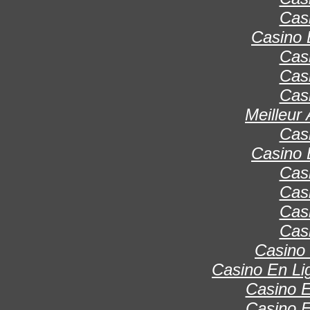
Cas
Casino 
Cas
Cas
Cas
Meilleur
Cas
Casino 
Cas
Cas
Cas
Cas
Casino 
Casino En Lig
Casino E
Casino F