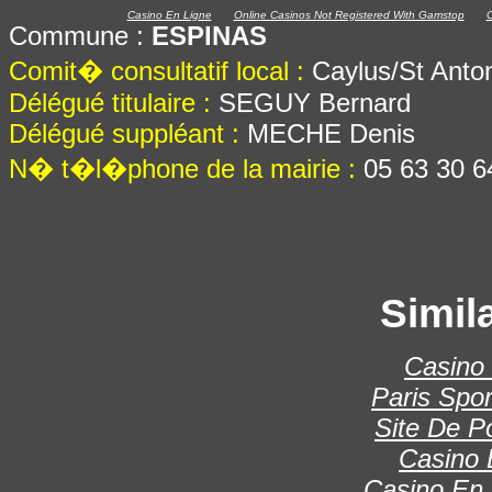
Casino En Ligne
Online Casinos Not Registered With Gamstop
C
Commune :
ESPINAS
Comit� consultatif local :
Caylus/St Anto
Délégué titulaire :
SEGUY Bernard
Délégué suppléant :
MECHE Denis
N� t�l�phone de la mairie :
05 63 30 6
Simila
Casino 
Paris Spor
Site De P
Casino 
Casino En 