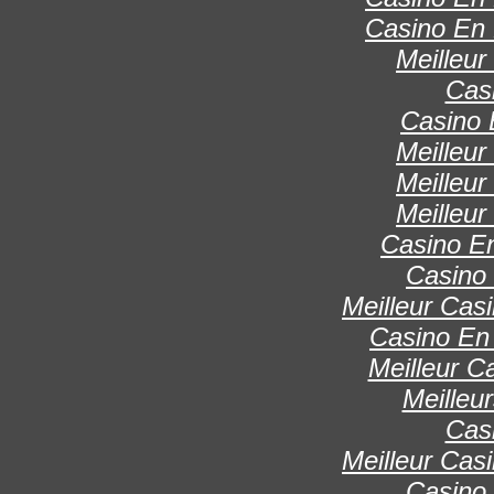
Casino En 
Meilleur
Cas
Casino 
Meilleur
Meilleur
Meilleur
Casino E
Casino 
Meilleur Cas
Casino En 
Meilleur C
Meilleu
Cas
Meilleur Cas
Casino 