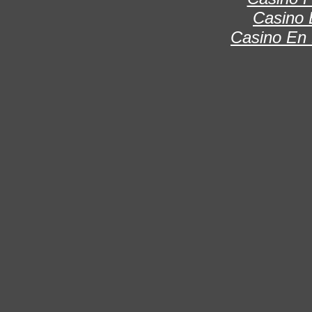
Casino 
Casino En 