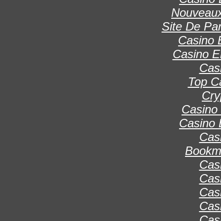
Nouveaux
Site De Par
Casino 
Casino E
Cas
Top C
Cry
Casino 
Casino 
Cas
Bookma
Cas
Cas
Cas
Cas
Cas