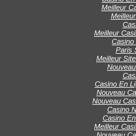
Meilleur C
Meilleu
Cas
Meilleur Cas
Casino 
Paris 
Meilleur Sit
Nouveau
Cas
Casino En Li
Nouveau Cas
Nouveau Casi
Casino 
Casino En
Meilleur Cas
Nouveau Cas