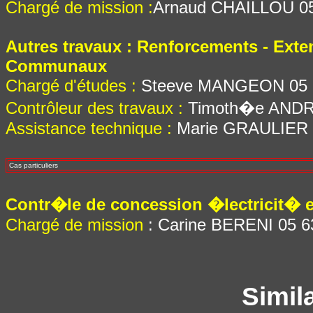
Chargé de mission :
Arnaud CHAILLOU 05
Autres travaux : Renforcements - Exte
Communaux
Chargé d'études :
Steeve MANGEON 05 6
Contrôleur des travaux :
Timoth�e ANDRO
Assistance technique :
Marie GRAULIER 0
Cas particuliers
Contr�le de concession �lectricit� e
Chargé de mission
: Carine BERENI 05 6
Simila