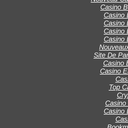
Casino B
Casino 
Casino 
Casino 
Casino 
Nouveaux
Site De Par
Casino 
Casino E
Cas
Top C
Cry
Casino 
Casino 
Cas
Bookma