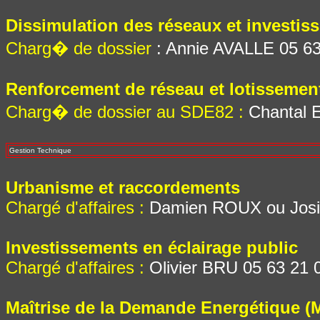
Dissimulation des réseaux et investis
Charg� de dossier
: Annie AVALLE 05 63
Renforcement de réseau et lotissem
Charg� de dossier au SDE82 :
Chantal 
Gestion Technique
Urbanisme et raccordements
Chargé d'affaires :
Damien ROUX ou Josia
Investissements en éclairage public
Chargé d'affaires :
Olivier BRU 05 63 21 
Maîtrise de la Demande Energétique (