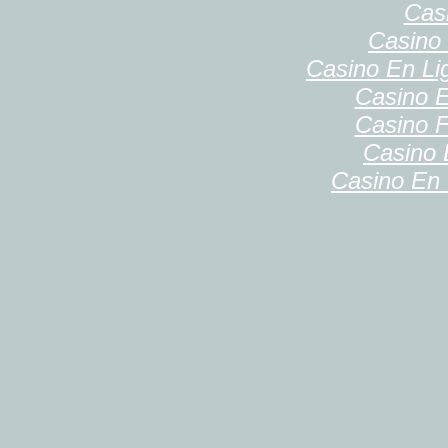
Cas
Casino 
Casino En Lig
Casino E
Casino F
Casino 
Casino En 